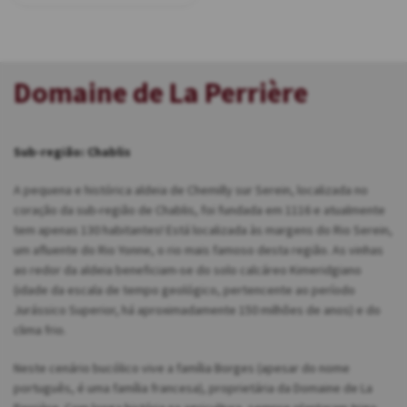
Domaine de La Perrière
Sub-região: Chablis
A pequena e histórica aldeia de Chemilly sur Serein, localizada no
coração da sub-região de Chablis, foi fundada em 1116 e atualmente
tem apenas 130 habitantes! Está localizada às margens do Rio Serein,
um afluente do Rio Yonne, o rio mais famoso desta região. As vinhas
ao redor da aldeia beneficiam-se do solo calcáreo Kimeridgiano
(idade da escala de tempo geológico, pertencente ao período
Jurássico Superior, há aproximadamente 150 milhões de anos) e do
clima frio.
Neste cenário bucólico vive a família Borges (apesar do nome
português, é uma família francesa), proprietária da Domaine de La