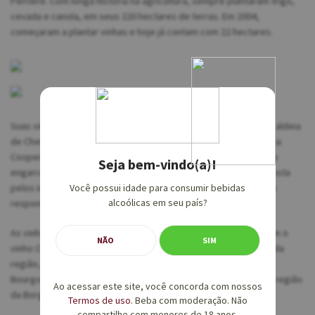
Perrière. Com longa história na agricultura, sempre plantaram trigo,
cevada e canola, em seus 220 hectares de terras. Em 2004,
começaram a plantar vinhas e hoje já contam com 22 hectares.
Suas vinhas estão localizadas em um raio de 20km ao redor da aldeia
de Chemilly sur Serein. Inicialmente, venderam as uvas para uma
Cooperativa e, em 2019, construíram sua adega e começaram a
Seja bem-vindo(a)!
engarrafar seus próprios vinhos. A geração mais jovem, composta
pelos irmãos Ophelie, Elodie, Romain e o primo Alexander, foi a
Você possui idade para consumir bebidas
alcoólicas em seu país?
responsável por esta grande mudança na empresa.
As vinhas mais próximas da aldeia Chemilly sur Serein produzem o
NÃO
SIM
vinho Chablis. As que estão na fronteira com Chablis, mas fora da
região, produzem os ótimos vinhos Bourgogne Chardonnay e
Bourgogne Pinot Noir, que têm preços muito acessíveis para a região
Ao acessar este site, você concorda com nossos
da Borgonha.
Termos de uso
. Beba com moderação. Não
compartilhe com menores de 18 anos.