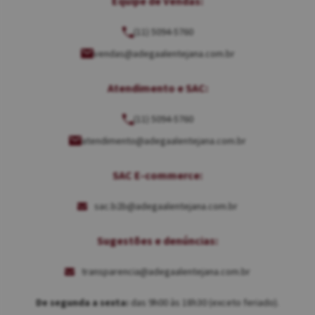
Equipe de Vendas:
(11) 5094-5760
vendas@adegaalentejana.com.br
Atendimento e SAC:
(11) 5094-5760
atendimento@adegaalentejana.com.br
SAC E-commerce:
sac.b2b@adegaalentejana.com.br
Sugestões e denúncias:
transparencia@adegaalentejana.com.br
De segunda a sexta:
das 9h00 às 18h30 (exceto feriado).