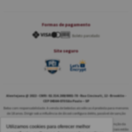
Formas de pagamento
Boleto parcelado
Site seguro
Alentejana @ 2022 - CNPJ: 02.314.269/0001-78 - Rua Cincinati, 12 - Brooklin -
CEP 04564-070 São Paulo – SP
Beba com responsabilidade. A venda de bebidas alcoólicas é proibida para menores
de 18 anos. Dirigir sob a influência de álcool configura delito, passível de sanção
penal.
As safras dos vinhos poderão ser diferentes das informadas no site em função da
Utilizamos cookies para oferecer melhor
disponibilidade do nosso estoque. Alteração de preços e condições comerciais estão