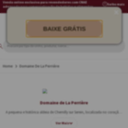
Venda online exclusiva para revendedores com CNAE
Saiba mais
adequado para comercialização de bebidas e alimentos
BAIXE GRÁTIS
Domaine De La Perrière
Domaine de La Perrière
A pequena e histórica aldeia de Chemilly sur Serein, localizada no coração da sub-região de Chablis, foi fundada em 1116 e atualmente tem apenas 130 habitantes! Está localizada às margens do Rio Serein, um afluente do Rio Yonne, o rio mais famoso desta região. As vinhas ao redor da aldeia beneficiam-se do solo calcáreo Kimeridgiano (idade da escala de tempo geológico, pertencente ao período Jurássico Superior, há aproximadamente 150 milhões de anos) e do clima frio. Neste cenário bucólico vive a família Borges (apesar do nome português, é uma família francesa), proprietária da Domaine de La Perrière.
Ver Mais