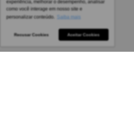
experiência, melhorar o desempenho, analisar
sujeitas a alteração sem aviso prévio.
como você interage em nosso site e
Pedido mínimo: R$ 1.650,00 para todas as regiões.
personalizar conteúdo.
Saiba mais
Imagens meramente ilustrativas.
Recusar Cookies
Aceitar Cookies