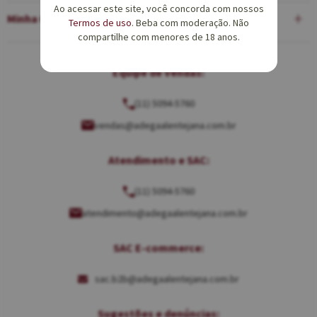
Ao acessar este site, você concorda com nossos
Minha Conta
Termos de uso
. Beba com moderação. Não
compartilhe com menores de 18 anos.
Equipe de Vendas:
(11) 5094-5760
vendas@adegaalentejana.com.br
Atendimento e SAC:
(11) 5094-5760
atendimento@adegaalentejana.com.br
SAC E-commerce:
sac.b2b@adegaalentejana.com.br
Sugestões e denúncias: