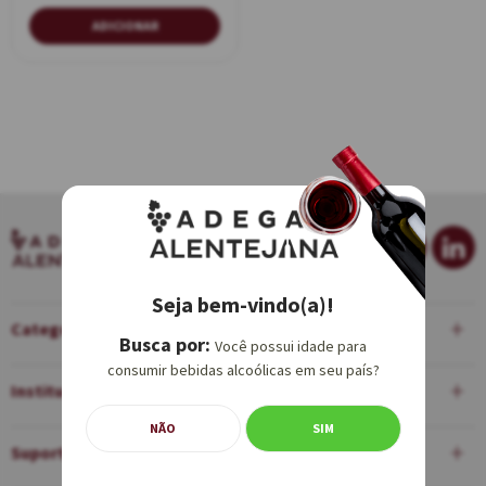
ADICIONAR
Seja bem-vindo(a)!
Categorias
Você possui idade para
consumir bebidas alcoólicas em seu país?
Institucional
NÃO
SIM
Suporte