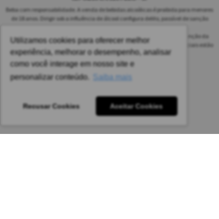
Beba com responsabilidade. A venda de bebidas alcoólicas é proibida para menores
de 18 anos. Dirigir sob a influência de álcool configura delito, passível de sanção
penal.
As safras dos vinhos poderão ser diferentes das informadas no site em função da
Utilizamos cookies para oferecer melhor
disponibilidade do nosso estoque. Alteração de preços e condições comerciais estão
experiência, melhorar o desempenho, analisar
sujeitas a alteração sem aviso prévio.
como você interage em nosso site e
Pedido mínimo: R$ 1.650,00 para todas as regiões.
personalizar conteúdo.
Saiba mais
Imagens meramente ilustrativas.
Recusar Cookies
Aceitar Cookies