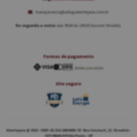
transparencia@adegaalentejana.com.br
De segunda a sexta:
das 9h00 às 18h30 (exceto feriado).
Formas de pagamento
Boleto parcelado
Site seguro
Alentejana @ 2022 - CNPJ: 02.314.269/0001-78 - Rua Cincinati, 12 - Brooklin -
CEP 04564-070 São Paulo – SP