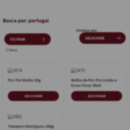
portugal
Ordenar por:
FILTRAR
3 Itens
Piri-Piri Moído 35g
Molho de Piri-Piri Limão e
Ervas Finas 95ml
ADICIONAR
ADICIONAR
Tempero Alentejano 200g