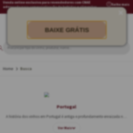
Venda online exclusiva para revendedores com CNAE
Saiba mais
adequado para comercialização de bebidas e alimentos
BAIXE GRÁTIS
Busca
Portugal
A história dos vinhos em Portugal é antiga e profundamente enraizada na cultura do país, remontando a mais de dois mil anos, mas foi somente durante o Império Romano que a produção de vinhos cresceu significativamente, tornando-se uma mercadoria essencial para o comércio e o consumo local.
Ver Mais