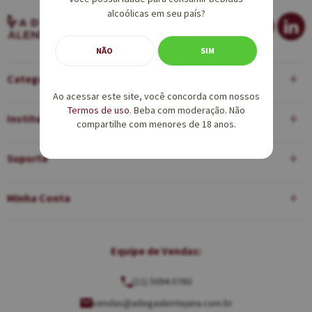
alcoólicas em seu país?
NÃO
SIM
Categorias
Ao acessar este site, você concorda com nossos
Termos de uso
. Beba com moderação. Não
Institucional
compartilhe com menores de 18 anos.
Suporte
Minha Conta
Equipe de Vendas:
(11) 5094-5760
vendas@adegaalentejana.com.br