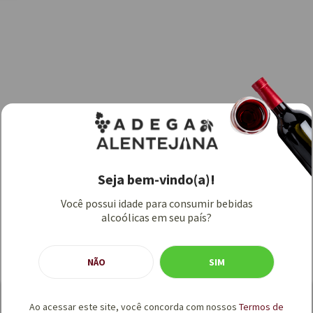
Seja bem-vindo(a)!
Você possui idade para consumir bebidas
alcoólicas em seu país?
NÃO
SIM
Ao acessar este site, você concorda com nossos
Termos de