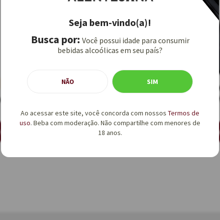
Seja bem-vindo(a)!
Você possui idade para consumir
bebidas alcoólicas em seu país?
NÃO
SIM
Cartuxa Nature Rosé 750ml
Champagne 
o
Millésime P
2019 Branc
Ao acessar este site, você concorda com nossos
Termos de
uso
. Beba com moderação. Não compartilhe com menores de
rar
Ver preço e comprar
Ver 
18 anos.