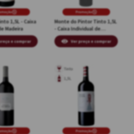
omoção
Promoção
nto 1,5L - Caixa
Monte do Pintor Tinto 1,5L
de Madeira
- Caixa Individual de
Madeira
preço e comprar
Ver preço e comprar
Tinto
1,5L
omoção
Promoção