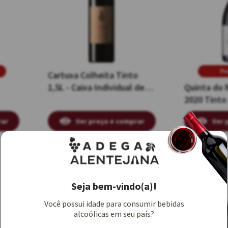
Pr
Cartuxa Colheita Tinto
1,5L - Caixa Individual de
Quinta do 
Madeira
2020 Tinto
rar
Ver preço e comprar
Ver 
Tinto
Tinto
1,5L
Seja bem-vindo(a)!
1,5L
Você possui idade para consumir bebidas
alcoólicas em seu país?