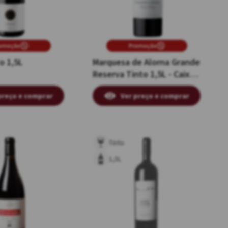
omoção
Promoção
o 1,5L
Marquesa de Alorna Grande
Reserva Tinto 1,5L - Caixa
Individual de Madeira
preço e comprar
Ver preço e comprar
Tinto
1,5L