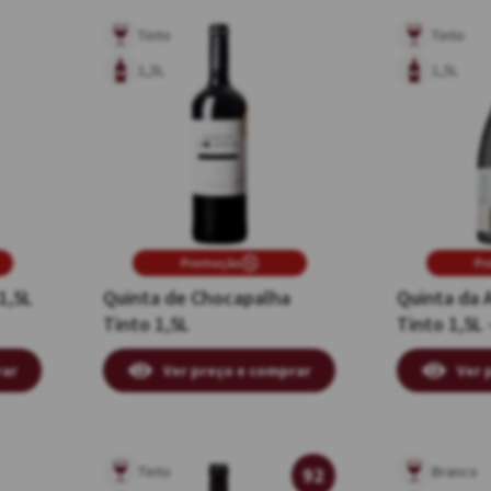
Tinto
Tinto
1,5L
1,5L
Promoção
Pr
1,5L
Quinta de Chocapalha
Quinta da 
Tinto 1,5L
Tinto 1,5L 
Individual
rar
Ver preço e comprar
Ver 
Tinto
Branco
92