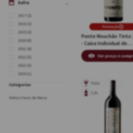
Safra
2017 (2)
2018 (3)
Promoção
2019 (3)
Ponte Mouchão Tinto 
2020 (8)
- Caixa Individual de
2021 (6)
Madeira
Ver preço e comp
2022 (5)
2023 (5)
2024 (1)
Tinto
1,5L
Vinhos Finos de Mesa