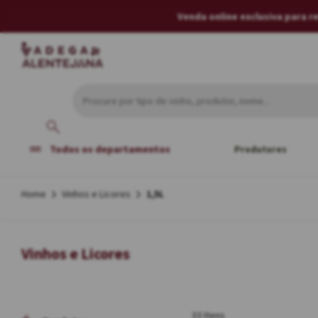
Venda online exclusiva para 
Todos os departamentos
Produtores
Vinhos e Licores
1,5L
Vinhos e Licores
33 Itens