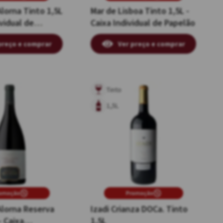
Alorna Tinto 1,5L
Mar de Lisboa Tinto 1,5L -
ividual de
Caixa Individual de Papelão
preço e comprar
Ver preço e comprar
Tinto
1,5L
omoção
Promoção
Alorna Reserva
Izadi Crianza DOCa. Tinto
- Caixa
1,5L