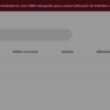
revendedores com CNAE adequado para comercialização de bebidas 
Vinhos e Licores
Azeites
Aliment