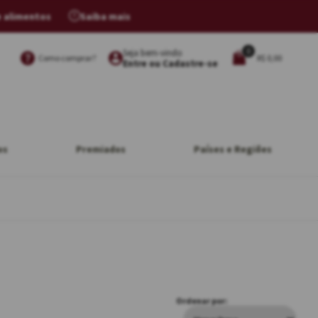
e alimentos
Saiba mais
0
Seja bem-vindo
Como comprar?
R$ 0,00
Entre ou Cadastre-se
os
Premiados
Países e Regiões
Ordenar por: