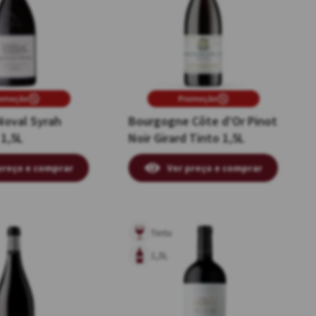
omoção
Promoção
Noval Syrah
Bourgogne Côte d’Or Pinot
 1,5L
Noir Girard Tinto 1,5L
preço e comprar
Ver preço e comprar
Tinto
1,5L