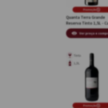
Promoção
Quanta Terra Grande
Reserva Tinto 1,5L - C
Individual de Madeira
Ver preço e comp
Tinto
1,5L
Promoção