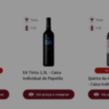
Tinto
Tinto
1,5L
1,5L
Pr
EA Tinto 1,5L - Caixa
Individual de Papelão
Quinta da 
- Caixa Ind
Papelão
rar
Ver preço e comprar
Ver 