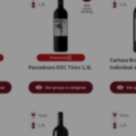
1,5L
1,5L
2019
James
Suckling
Promoção
Cartuxa Bra
Passadouro DOC Tinto 1,5L
Individual 
rar
Ver preço e comprar
Ver 
Tinto
Tinto
1,5L
1,5L