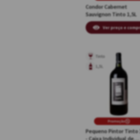
Condor Cabernet
Sauvignon Tinto 1,5L
Ver preço e comp
Tinto
1,5L
Promoção
Pequeno Pintor Tinto 
- Caixa Individual de