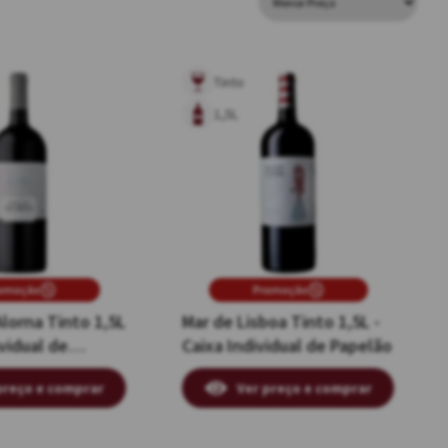
Tinto
1,5L
omoção
Promoção
Alorna Tinto 1,5L
Mar de Lisboa Tinto 1,5L -
ividual de
Caixa Individual de Papelão
preço e comprar
Ver preço e comprar