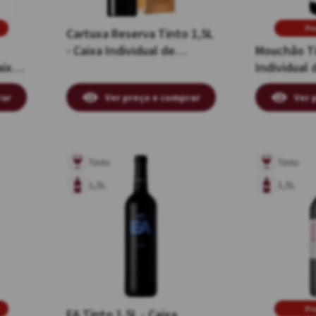
Pr
Cartuxa Reserva Tinto 1,5L
- Caixa Individual de
Mouchão Ti
aixa
Madeira
Individual 
rar
Ver preço e comprar
Ver 
Tinto
Tinto
1,5L
1,5L
Pr
EA Tinto 1,5L - Caixa