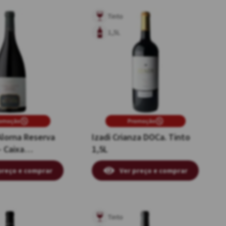
Tinto
1,5L
omoção
Promoção
Alorna Reserva
Izadi Crianza DOCa. Tinto
- Caixa
1,5L
 de Papelão
preço e comprar
Ver preço e comprar
Tinto