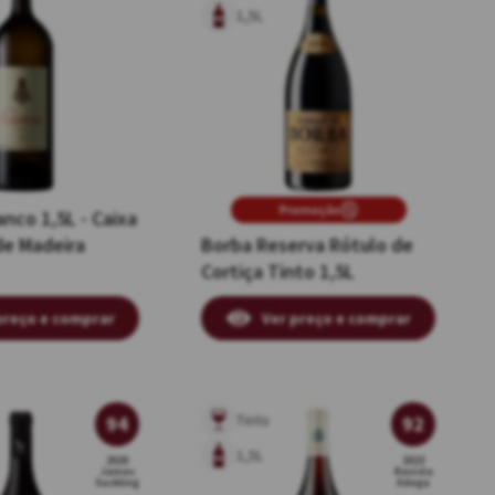
1,5L
Promoção
nco 1,5L - Caixa
de Madeira
Borba Reserva Rótulo de
Cortiça Tinto 1,5L
preço e comprar
Ver preço e comprar
Tinto
94
92
1,5L
2020
2023
James
Revista
Suckling
Adega