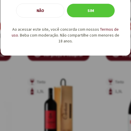
NÃO
SIM
Promoção
Pr
Ao acessar este site, você concorda com nossos
Termos de
1,5L
Reserva das Pedras Tinto
Orben Tint
uso
. Beba com moderação. Não compartilhe com menores de
18 anos.
1,5L - Caixa Individual de
Madeira
rar
Ver preço e comprar
Ver 
Tinto
Tinto
1,5L
1,5L