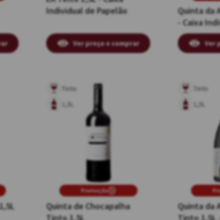
Individual de Papelão
Quinta da 
- Caixa Ind
Papelão
rar
Ver preço e comprar
Ver 
Tinto
Tinto
1,5L
1,5L
Promoção
Pr
1,5L
Quinta de Chocapalha
Quinta da 
Tinto 1,5L
Tinto 1,5L 