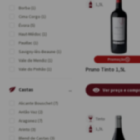
1,5L
Borba (1)
Cima Corgo (1)
Évora (5)
Haut-Médoc (1)
Pauillac (1)
Savigny-lès-Beaune (1)
Promoção
Vale de Mendiz (1)
Pruno Tinto 1,5L
Vale do Pinhão (1)
Castas
Ver preço e comp
Alicante Bouschet (7)
Antão Vaz (2)
Tinto
Aragonez (7)
1,5L
Arinto (3)
Blend de Castas (3)