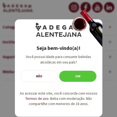
Categorias
Institucional
Seja bem-vindo(a)!
Suporte
Você possui idade para consumir bebidas
alcoólicas em seu país?
Minha Conta
NÃO
SIM
Equipe de Vendas:
Ao acessar este site, você concorda com nossos
Termos de uso
. Beba com moderação. Não
(11) 5094-5760
compartilhe com menores de 18 anos.
vendas@adegaalentejana.com.br