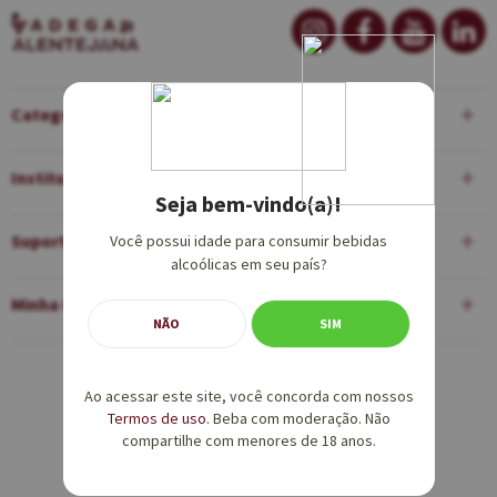
Categorias
Institucional
Seja bem-vindo(a)!
Suporte
Você possui idade para consumir bebidas
alcoólicas em seu país?
Minha Conta
NÃO
SIM
Equipe de Vendas:
Ao acessar este site, você concorda com nossos
Termos de uso
. Beba com moderação. Não
(11) 5094-5760
compartilhe com menores de 18 anos.
vendas@adegaalentejana.com.br