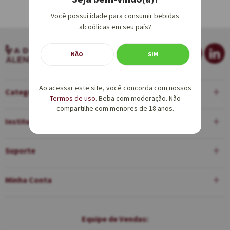
Você possui idade para consumir bebidas
alcoólicas em seu país?
NÃO
SIM
Ao acessar este site, você concorda com nossos
Categorias
Termos de uso
. Beba com moderação. Não
compartilhe com menores de 18 anos.
Institucional
Suporte
Minha Conta
Equipe de Vendas: