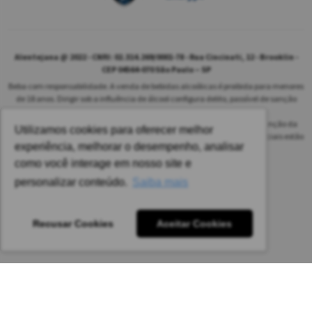
Alentejana @ 2022 - CNPJ: 02.314.269/0001-78 - Rua Cincinati, 12 - Brooklin -
CEP 04564-070 São Paulo – SP
Beba com responsabilidade. A venda de bebidas alcoólicas é proibida para menores
de 18 anos. Dirigir sob a influência de álcool configura delito, passível de sanção
penal.
As safras dos vinhos poderão ser diferentes das informadas no site em função da
Utilizamos cookies para oferecer melhor
disponibilidade do nosso estoque. Alteração de preços e condições comerciais estão
experiência, melhorar o desempenho, analisar
sujeitas a alteração sem aviso prévio.
como você interage em nosso site e
Pedido mínimo: R$ 1.650,00 para todas as regiões.
personalizar conteúdo.
Saiba mais
Imagens meramente ilustrativas.
Recusar Cookies
Aceitar Cookies