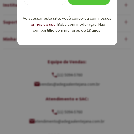
Institucional
Ao acessar este site, você concorda com nossos
Suporte
Termos de uso
. Beba com moderação. Não
compartilhe com menores de 18 anos.
Minha Conta
Equipe de Vendas:
(11) 5094-5760
vendas@adegaalentejana.com.br
Atendimento e SAC:
(11) 5094-5760
atendimento@adegaalentejana.com.br