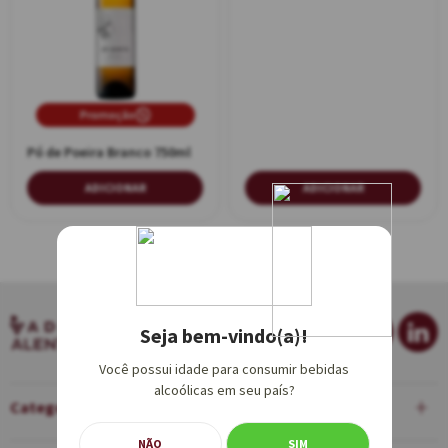
Promoção
Pó de Poeira Branco 750ml
ADICIONAR
ADICIONAR
Seja bem-vindo(a)!
Você possui idade para consumir bebidas
alcoólicas em seu país?
Categorias
NÃO
SIM