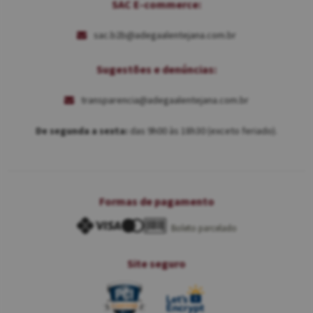
SAC E-commerce:
sac.b2b@adegaalentejana.com.br
Sugestões e denúncias:
transparencia@adegaalentejana.com.br
De segunda a sexta:
das 9h00 às 18h30 (exceto feriado).
Formas de pagamento
Boleto parcelado
Site seguro