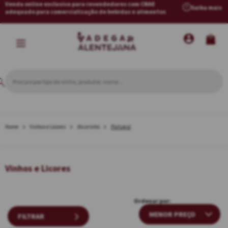
Venda online exclusiva para revendedores com CNAE
Saiba mais
adequado para comercialização de bebidas e alimentos
Vinhos e Licores
Alvarinho
Portugal
Vinhos e Licores
Ordenar por:
FILTRAR