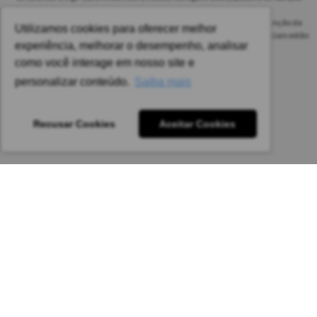
penal.
As safras dos vinhos poderão ser diferentes das informadas no site em função da
Utilizamos cookies para oferecer melhor
disponibilidade do nosso estoque. Alteração de preços e condições comerciais estão
experiência, melhorar o desempenho, analisar
sujeitas a alteração sem aviso prévio.
como você interage em nosso site e
Pedido mínimo: R$ 1.650,00 para todas as regiões.
personalizar conteúdo.
Saiba mais
Imagens meramente ilustrativas.
Recusar Cookies
Aceitar Cookies