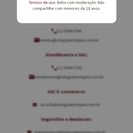
Termos de uso
. Beba com moderação. Não
compartilhe com menores de 18 anos.
Equipe de Vendas:
(11) 5094-5760
vendas@adegaalentejana.com.br
Atendimento e SAC:
(11) 5094-5760
atendimento@adegaalentejana.com.br
SAC E-commerce:
sac.b2b@adegaalentejana.com.br
Sugestões e denúncias:
transparencia@adegaalentejana.com.br