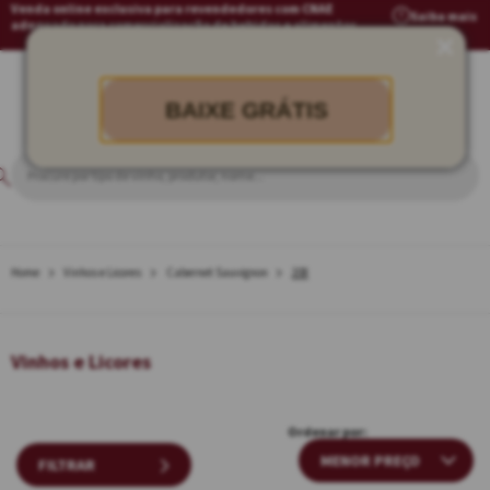
Venda online exclusiva para revendedores com CNAE
Saiba mais
adequado para comercialização de bebidas e alimentos
BAIXE GRÁTIS
Vinhos e Licores
Cabernet Sauvignon
208
Vinhos e Licores
Ordenar por:
FILTRAR