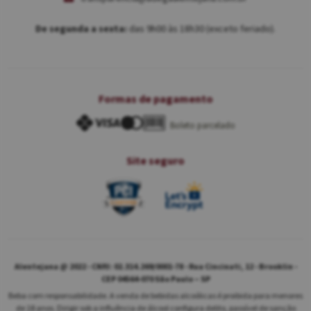
De segunda a sexta:
das 9h00 às 18h30 (exceto feriado).
Formas de pagamento
Boleto parcelado
Site seguro
Alentejana @ 2022 - CNPJ: 02.314.269/0001-78 - Rua Cincinati, 12 - Brooklin -
CEP 04564-070 São Paulo – SP
Beba com responsabilidade. A venda de bebidas alcoólicas é proibida para menores
de 18 anos. Dirigir sob a influência de álcool configura delito, passível de sanção