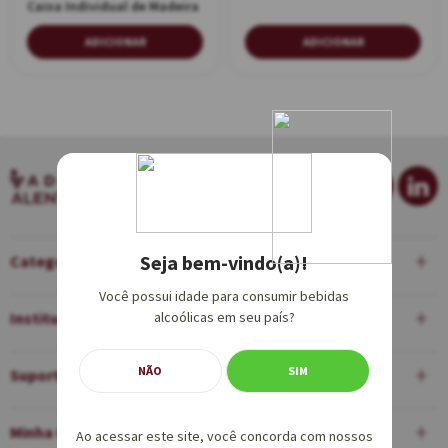
Caixa Individual de Madeira
ADICIONAR
ADICIONAR
Seja bem-vindo(a)!
Categorias
Você possui idade para consumir bebidas
Institucional
alcoólicas em seu país?
NÃO
SIM
Suporte
Minha Conta
Ao acessar este site, você concorda com nossos