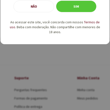
NÃO
SIM
Ao acessar este site, você concorda com nossos
Termos de
uso
. Beba com moderação. Não compartilhe com menores de
18 anos.
Suporte
Minha Conta
Perguntas frequentes
Minha conta
Formas de pagamento
Meus pedidos
Política de entrega