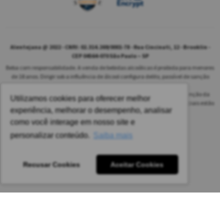
Alentejana @ 2022 - CNPJ: 02.314.269/0001-78 - Rua Cincinati, 12 - Brooklin -
CEP 04564-070 São Paulo – SP
Beba com responsabilidade. A venda de bebidas alcoólicas é proibida para menores
de 18 anos. Dirigir sob a influência de álcool configura delito, passível de sanção
penal.
As safras dos vinhos poderão ser diferentes das informadas no site em função da
Utilizamos cookies para oferecer melhor
disponibilidade do nosso estoque. Alteração de preços e condições comerciais estão
experiência, melhorar o desempenho, analisar
sujeitas a alteração sem aviso prévio.
como você interage em nosso site e
Pedido mínimo: R$ 1.650,00 para todas as regiões.
personalizar conteúdo.
Saiba mais
Imagens meramente ilustrativas.
Recusar Cookies
Aceitar Cookies