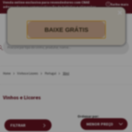
Venda online exclusiva para revendedores com CNAE
Saiba mais
adequado para comercialização de bebidas e alimentos
BAIXE GRÁTIS
Vinhos e Licores
Portugal
50ml
Vinhos e Licores
Ordenar por:
FILTRAR