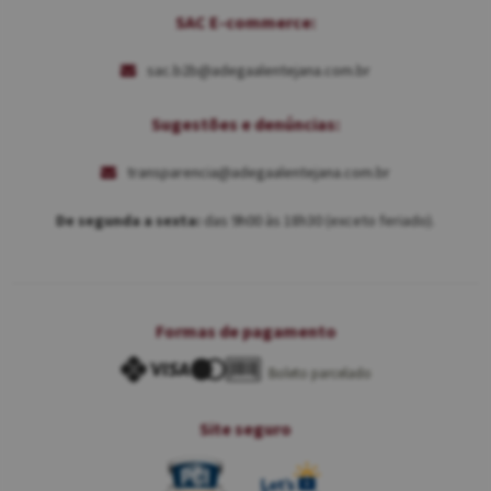
SAC E-commerce:
sac.b2b@adegaalentejana.com.br
Sugestões e denúncias:
transparencia@adegaalentejana.com.br
De segunda a sexta:
das 9h00 às 18h30 (exceto feriado).
Formas de pagamento
Boleto parcelado
Site seguro