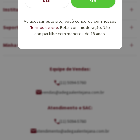
NÃO
SIM
Institucional
Ao acessar este site, você concorda com nossos
Suporte
Termos de uso
. Beba com moderação. Não
compartilhe com menores de 18 anos.
Minha Conta
Equipe de Vendas:
(11) 5094-5760
vendas@adegaalentejana.com.br
Atendimento e SAC:
(11) 5094-5760
atendimento@adegaalentejana.com.br