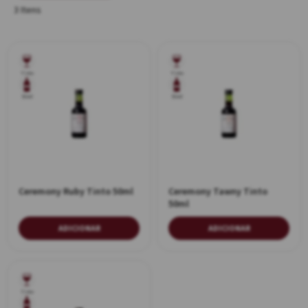
3 Itens
Tinto
Tinto
50ml
50ml
Ceremony Ruby Tinto 50ml
Ceremony Tawny Tinto
50ml
ADICIONAR
ADICIONAR
Tinto