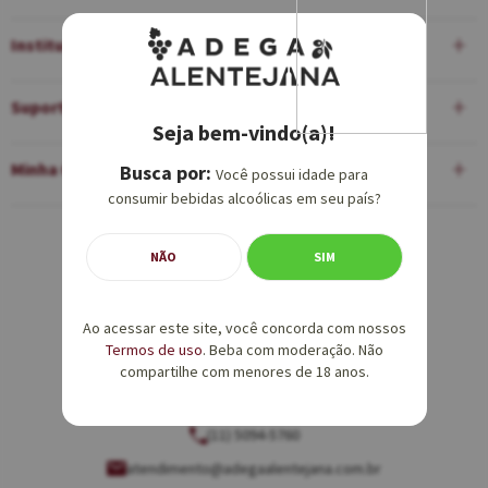
Institucional
Suporte
Seja bem-vindo(a)!
Minha Conta
Você possui idade para
consumir bebidas alcoólicas em seu país?
Equipe de Vendas:
NÃO
SIM
(11) 5094-5760
Ao acessar este site, você concorda com nossos
vendas@adegaalentejana.com.br
Termos de uso
. Beba com moderação. Não
compartilhe com menores de 18 anos.
Atendimento e SAC:
(11) 5094-5760
atendimento@adegaalentejana.com.br