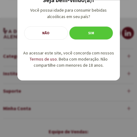
Você possui idade para consumir bebidas
alcoólicas em seu país?
NÃO
SIM
Ao acessar este site, você concorda com nossos
Categorias
Termos de uso
. Beba com moderação. Não
compartilhe com menores de 18 anos.
Institucional
Suporte
Minha Conta
Equipe de Vendas: