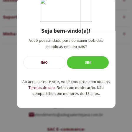
Institucional
Suporte
Seja bem-vindo(a)!
Minha Conta
Você possui idade para consumir bebidas
alcoólicas em seu país?
Equipe de Vendas:
NÃO
SIM
(11) 5094-5760
vendas@adegaalentejana.com.br
Ao acessar este site, você concorda com nossos
Termos de uso
. Beba com moderação. Não
Atendimento e SAC:
compartilhe com menores de 18 anos.
(11) 5094-5760
atendimento@adegaalentejana.com.br
SAC E-commerce: