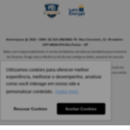
Alentejana @ 2022 - CNPJ: 02.314.269/0001-78 - Rua Cincinati, 12 - Brooklin -
CEP 04564-070 São Paulo – SP
Beba com responsabilidade. A venda de bebidas alcoólicas é proibida para menores
de 18 anos. Dirigir sob a influência de álcool configura delito, passível de sanção
penal.
As safras dos vinhos poderão ser diferentes das informadas no site em função da
Utilizamos cookies para oferecer melhor
disponibilidade do nosso estoque. Alteração de preços e condições comerciais estão
experiência, melhorar o desempenho, analisar
sujeitas a alteração sem aviso prévio.
como você interage em nosso site e
Pedido mínimo: R$ 1.650,00 para todas as regiões.
personalizar conteúdo.
Saiba mais
Imagens meramente ilustrativas.
Recusar Cookies
Aceitar Cookies