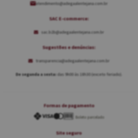
atendimento@adegaalentejana.com.br
SAC E-commerce:
sac.b2b@adegaalentejana.com.br
Sugestões e denúncias:
transparencia@adegaalentejana.com.br
De segunda a sexta:
das 9h00 às 18h30 (exceto feriado).
Formas de pagamento
Boleto parcelado
Site seguro