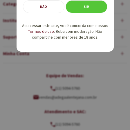
Categorias
NÃO
SIM
Institucional
Ao acessar este site, você concorda com nossos
Termos de uso
. Beba com moderação. Não
Suporte
compartilhe com menores de 18 anos.
Minha Conta
Equipe de Vendas:
(11) 5094-5760
vendas@adegaalentejana.com.br
Atendimento e SAC:
(11) 5094-5760