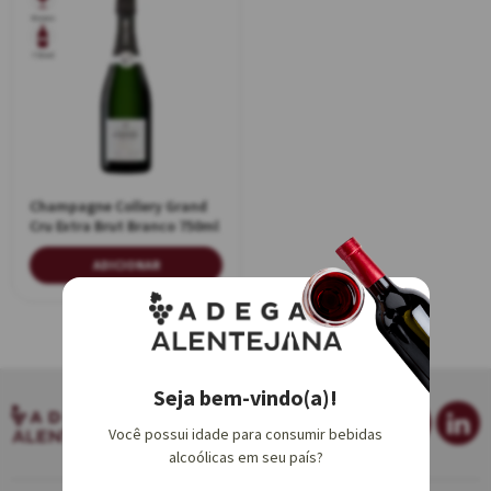
Branco
750ml
Champagne Collery Grand
Cru Extra Brut Branco 750ml
ADICIONAR
Seja bem-vindo(a)!
Você possui idade para consumir bebidas
alcoólicas em seu país?