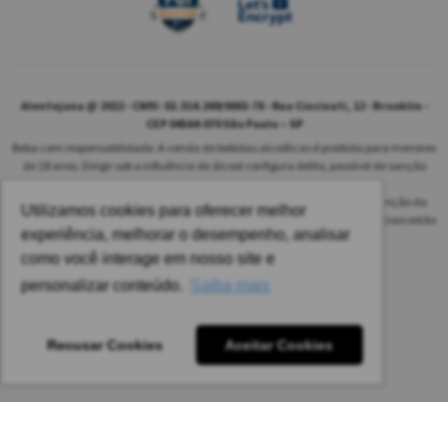
Alentejana @ 2022 - CNPJ: 02.314.269/0001-78 - Rua Cincinati, 12 - Brooklin -
CEP 04564-070 São Paulo – SP
Beba com responsabilidade. A venda de bebidas alcoólicas é proibida para menores
de 18 anos. Dirigir sob a influência de álcool configura delito, passível de sanção
penal.
As safras dos vinhos poderão ser diferentes das informadas no site em função da
Utilizamos cookies para oferecer melhor
disponibilidade do nosso estoque. Alteração de preços e condições comerciais estão
experiência, melhorar o desempenho, analisar
sujeitas a alteração sem aviso prévio.
como você interage em nosso site e
Pedido mínimo: R$ 1.650,00 para todas as regiões.
personalizar conteúdo.
Saiba mais
Imagens meramente ilustrativas.
Recusar Cookies
Aceitar Cookies