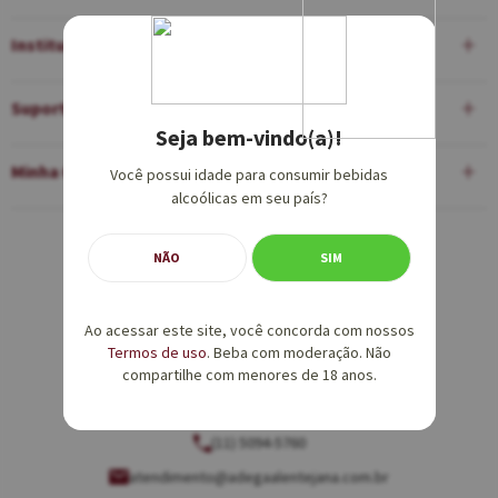
Institucional
Suporte
Seja bem-vindo(a)!
Minha Conta
Você possui idade para consumir bebidas
alcoólicas em seu país?
Equipe de Vendas:
NÃO
SIM
(11) 5094-5760
Ao acessar este site, você concorda com nossos
vendas@adegaalentejana.com.br
Termos de uso
. Beba com moderação. Não
compartilhe com menores de 18 anos.
Atendimento e SAC:
(11) 5094-5760
atendimento@adegaalentejana.com.br