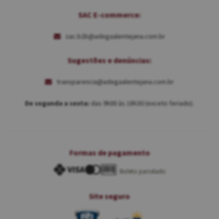
SAC E-commerce:
sac.b2b@adegaalentejana.com.br
Sugestões e denúncias:
transparencia@adegaalentejana.com.br
De segunda a sexta:
das 9h00 às 18h30 (exceto feriado).
Formas de pagamento
Boleto parcelado
Site seguro