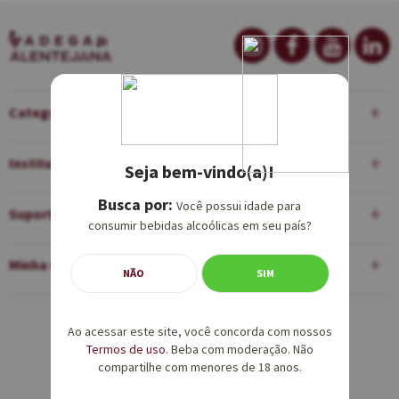
Categorias
Institucional
Seja bem-vindo(a)!
Você possui idade para
Suporte
consumir bebidas alcoólicas em seu país?
Minha Conta
NÃO
SIM
Ao acessar este site, você concorda com nossos
Equipe de Vendas:
Termos de uso
. Beba com moderação. Não
compartilhe com menores de 18 anos.
(11) 5094-5760