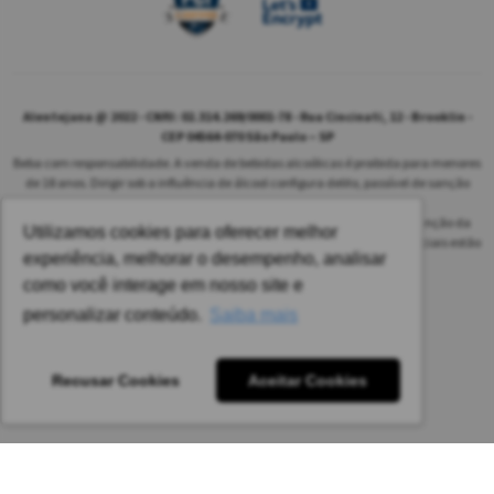
Alentejana @ 2022 - CNPJ: 02.314.269/0001-78 - Rua Cincinati, 12 - Brooklin -
CEP 04564-070 São Paulo – SP
Beba com responsabilidade. A venda de bebidas alcoólicas é proibida para menores
de 18 anos. Dirigir sob a influência de álcool configura delito, passível de sanção
penal.
As safras dos vinhos poderão ser diferentes das informadas no site em função da
Utilizamos cookies para oferecer melhor
disponibilidade do nosso estoque. Alteração de preços e condições comerciais estão
experiência, melhorar o desempenho, analisar
sujeitas a alteração sem aviso prévio.
como você interage em nosso site e
Pedido mínimo: R$ 1.650,00 para todas as regiões.
personalizar conteúdo.
Saiba mais
Imagens meramente ilustrativas.
Recusar Cookies
Aceitar Cookies