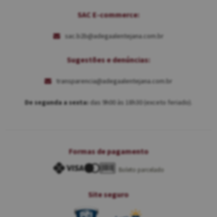
SAC E-commerce:
sac.b2b@adegaalentejana.com.br
Sugestões e denúncias:
transparencia@adegaalentejana.com.br
De segunda a sexta:
das 9h00 às 18h30 (exceto feriado).
Formas de pagamento
Boleto parcelado
Site seguro