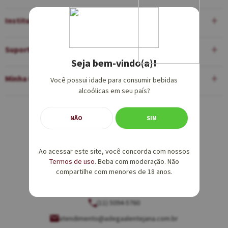
Institucional
Suporte
Seja bem-vindo(a)!
Minha Conta
Você possui idade para consumir bebidas
alcoólicas em seu país?
Equipe de Vendas:
NÃO
SIM
(11) 5094-5760
Ao acessar este site, você concorda com nossos
vendas@adegaalentejana.com.br
Termos de uso
. Beba com moderação. Não
compartilhe com menores de 18 anos.
Atendimento e SAC:
(11) 5094-5760
atendimento@adegaalentejana.com.br