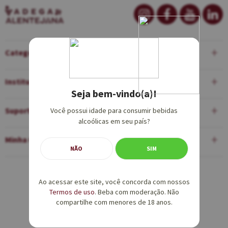
Categorias
Institucional
Seja bem-vindo(a)!
Suporte
Você possui idade para consumir bebidas
alcoólicas em seu país?
Minha Conta
NÃO
SIM
Equipe de Vendas:
Ao acessar este site, você concorda com nossos
Termos de uso
. Beba com moderação. Não
(11) 5094-5760
compartilhe com menores de 18 anos.
vendas@adegaalentejana.com.br