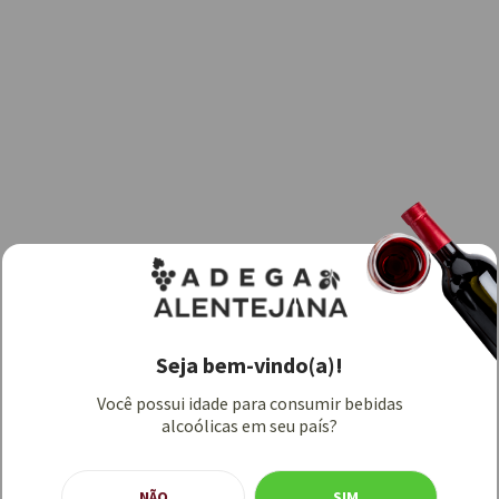
Seja bem-vindo(a)!
Você possui idade para consumir bebidas
alcoólicas em seu país?
NÃO
SIM