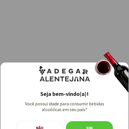
Seja bem-vindo(a)!
Você possui idade para consumir bebidas
alcoólicas em seu país?
NÃO
SIM