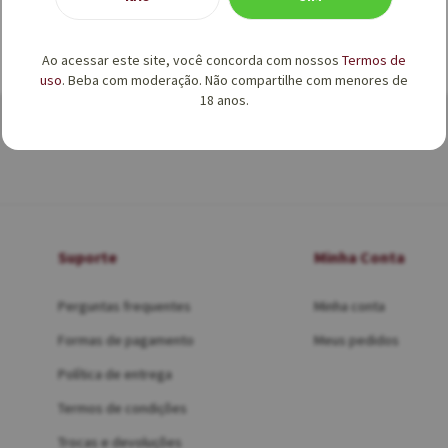
Ao acessar este site, você concorda com nossos
Termos de
uso
. Beba com moderação. Não compartilhe com menores de
18 anos.
Suporte
Minha Conta
Perguntas frequentes
Minha conta
Formas de pagamento
Meus pedidos
Política de entrega
Termos de condições
Trocas e devoluções