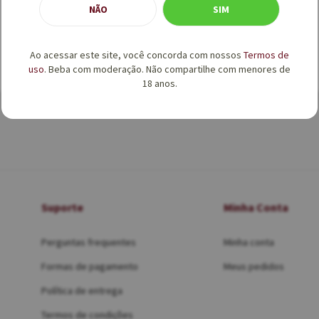
NÃO
SIM
Ao acessar este site, você concorda com nossos
Termos de
uso
. Beba com moderação. Não compartilhe com menores de
18 anos.
Suporte
Minha Conta
Perguntas frequentes
Minha conta
Formas de pagamento
Meus pedidos
Política de entrega
Termos de condições