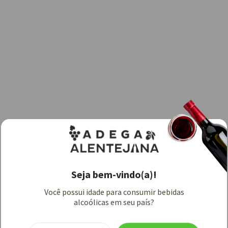
Seja bem-vindo(a)!
Você possui idade para consumir bebidas
alcoólicas em seu país?