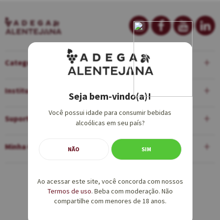
Categorias
Institucional
Seja bem-vindo(a)!
Você possui idade para consumir bebidas
Suporte
alcoólicas em seu país?
Minha Conta
NÃO
SIM
Ao acessar este site, você concorda com nossos
Equipe de Vendas:
Termos de uso
. Beba com moderação. Não
compartilhe com menores de 18 anos.
(11) 5094-5760