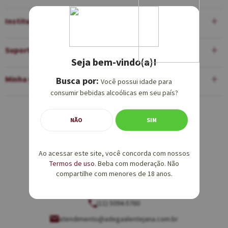
Institucional
Suporte
Seja bem-vindo(a)!
Minha Conta
Você possui idade para
consumir bebidas alcoólicas em seu país?
Equipe de Vendas:
NÃO
SIM
(11) 5094-5760
Ao acessar este site, você concorda com nossos
vendas@adegaalentejana.com.br
Termos de uso
. Beba com moderação. Não
compartilhe com menores de 18 anos.
Atendimento e SAC:
(11) 5094-5760
atendimento@adegaalentejana.com.br