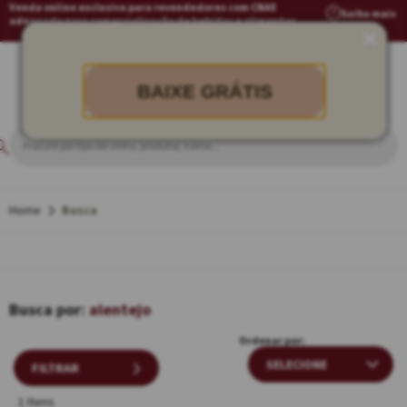
Venda online exclusiva para revendedores com CNAE
Saiba mais
adequado para comercialização de bebidas e alimentos
BAIXE GRÁTIS
Busca
alentejo
Ordenar por:
FILTRAR
1 Itens