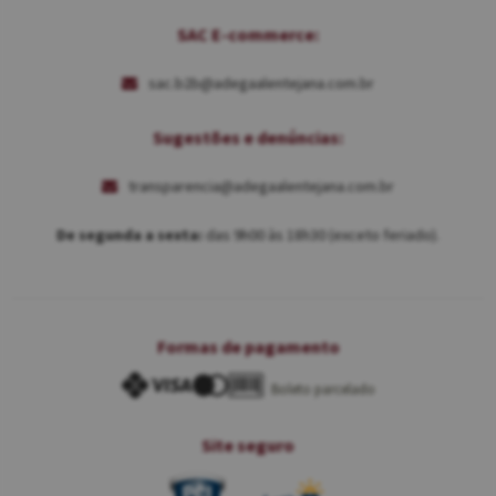
SAC E-commerce:
sac.b2b@adegaalentejana.com.br
Sugestões e denúncias:
transparencia@adegaalentejana.com.br
De segunda a sexta:
das 9h00 às 18h30 (exceto feriado).
Formas de pagamento
Boleto parcelado
Site seguro