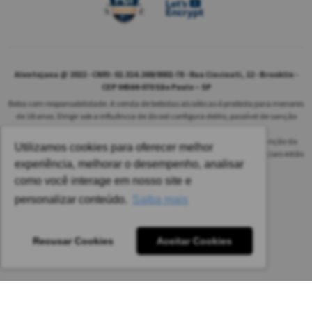
Alentejana @ 2022 - CNPJ: 02.314.269/0001-78 - Rua Cincinati, 12 - Brooklin -
CEP 04564-070 São Paulo – SP
Beba com responsabilidade. A venda de bebidas alcoólicas é proibida para menores
de 18 anos. Dirigir sob a influência de álcool configura delito, passível de sanção
penal.
As safras dos vinhos poderão ser diferentes das informadas no site em função da
Utilizamos cookies para oferecer melhor
disponibilidade do nosso estoque. Alteração de preços e condições comerciais estão
experiência, melhorar o desempenho, analisar
sujeitas a alteração sem aviso prévio.
como você interage em nosso site e
Pedido mínimo: R$ 1.650,00 para todas as regiões.
personalizar conteúdo.
Saiba mais
Imagens meramente ilustrativas.
Recusar Cookies
Aceitar Cookies