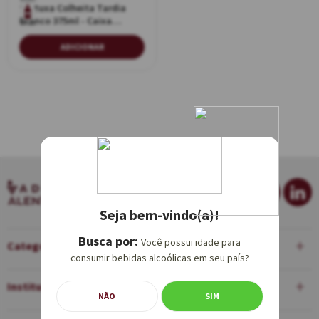
Cartuxa Colheita Tardia
Branco 375ml - Caixa
375ml
Individual de Papelão
ADICIONAR
Seja bem-vindo(a)!
Você possui idade para
Categorias
consumir bebidas alcoólicas em seu país?
Institucional
NÃO
SIM