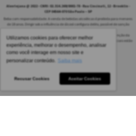
Alentejana @ 2022 - CNPJ: 02.314.269/0001-78 - Rua Cincinati, 12 - Brooklin -
CEP 04564-070 São Paulo – SP
Beba com responsabilidade. A venda de bebidas alcoólicas é proibida para menores
de 18 anos. Dirigir sob a influência de álcool configura delito, passível de sanção
penal.
As safras dos vinhos poderão ser diferentes das informadas no site em função da
Utilizamos cookies para oferecer melhor
disponibilidade do nosso estoque. Alteração de preços e condições comerciais estão
experiência, melhorar o desempenho, analisar
sujeitas a alteração sem aviso prévio.
como você interage em nosso site e
Pedido mínimo: R$ 1.650,00 para todas as regiões.
personalizar conteúdo.
Saiba mais
Imagens meramente ilustrativas.
Recusar Cookies
Aceitar Cookies