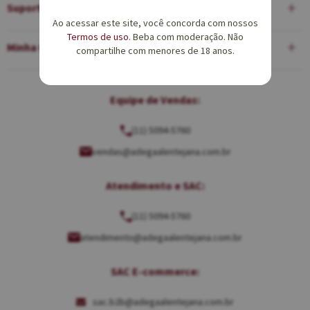
Suporte
Ao acessar este site, você concorda com nossos
Termos de uso
. Beba com moderação. Não
Minha Conta
compartilhe com menores de 18 anos.
Equipe de Vendas:
(11) 5094-5760
vendas@adegaalentejana.com.br
Atendimento e SAC:
(11) 5094-5760
atendimento@adegaalentejana.com.br
SAC E-commerce:
sac.b2b@adegaalentejana.com.br