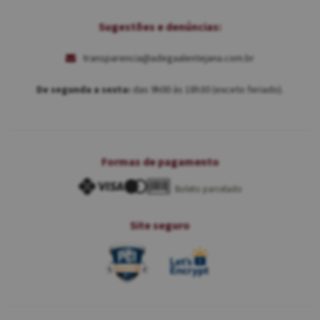
Sugestões e denúncias:
transparencia@adegaalentejana.com.br
De segunda a sexta:
das 9h00 às 18h30 (exceto feriado).
Formas de pagamento
Boleto parcelado
Site seguro