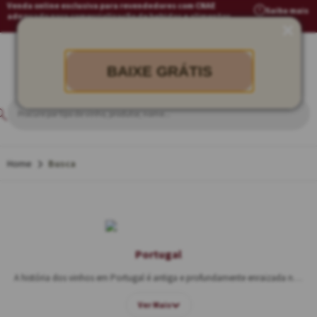
Venda online exclusiva para revendedores com CNAE
Saiba mais
adequado para comercialização de bebidas e alimentos
BAIXE GRÁTIS
Busca
Portugal
A história dos vinhos em Portugal é antiga e profundamente enraizada na cultura do país, remontando a mais de dois mil anos, mas foi somente durante o Império Romano que a produção de vinhos cresceu significativamente, tornando-se uma mercadoria essencial para o comércio e o consumo local.
Ver Mais