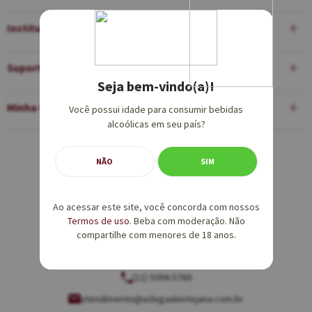
Institucional
Suporte
Seja bem-vindo(a)!
Minha Conta
Você possui idade para consumir bebidas
alcoólicas em seu país?
Equipe de Vendas:
NÃO
SIM
(11) 5094-5760
Ao acessar este site, você concorda com nossos
vendas@adegaalentejana.com.br
Termos de uso
. Beba com moderação. Não
compartilhe com menores de 18 anos.
Atendimento e SAC:
(11) 5094-5760
atendimento@adegaalentejana.com.br