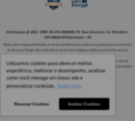
Alentejana @ 2022 - CNPJ: 02.314.269/0001-78 - Rua Cincinati, 12 - Brooklin -
CEP 04564-070 São Paulo – SP
Beba com responsabilidade. A venda de bebidas alcoólicas é proibida para menores
de 18 anos. Dirigir sob a influência de álcool configura delito, passível de sanção
penal.
As safras dos vinhos poderão ser diferentes das informadas no site em função da
Utilizamos cookies para oferecer melhor
disponibilidade do nosso estoque. Alteração de preços e condições comerciais estão
experiência, melhorar o desempenho, analisar
sujeitas a alteração sem aviso prévio.
como você interage em nosso site e
Pedido mínimo: R$ 1.650,00 para todas as regiões.
personalizar conteúdo.
Saiba mais
Imagens meramente ilustrativas.
Recusar Cookies
Aceitar Cookies