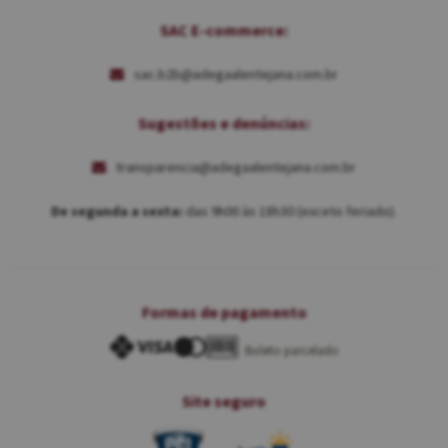
SAC E-commerce:
sac.b2b@adegaalentejana.com.br
Sugestões e denúncias:
transparencia@adegaalentejana.com.br
De segunda a sexta:
das 9h00 às 18h30 (exceto feriado).
Formas de pagamento
Boleto parcelado
Site seguro