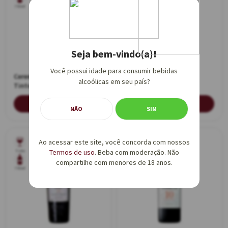
750ml
750ml
Seja bem-vindo(a)!
Você possui idade para consumir bebidas
Ceremony Tawny 10 Anos
Quinta do Noval LBV
alcoólicas em seu país?
Tinto 750ml
Unfiltered Tinto 750ml
ADICIONAR
ADICIONAR
NÃO
SIM
Ao acessar este site, você concorda com nossos
Termos de uso
. Beba com moderação. Não
Tinto
Tinto
compartilhe com menores de 18 anos.
750ml
750ml