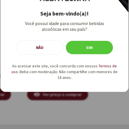
Tinto
Seja bem-vindo(a)!
3L
Você possui idade para consumir bebidas
alcoólicas em seu país?
NÃO
SIM
Ao acessar este site, você concorda com nossos
Termos de
Quinta do Noval Tawny 3L
uso
. Beba com moderação. Não compartilhe com menores de
nos
18 anos.
rar
Ver preço e comprar