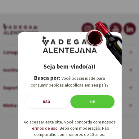
Categorias
Seja bem-vindo(a)!
Institucional
Você possui idade para
consumir bebidas alcoólicas em seu país?
Suporte
NÃO
SIM
Minha Conta
Ao acessar este site, você concorda com nossos
Termos de uso
. Beba com moderação. Não
Equipe de Vendas:
compartilhe com menores de 18 anos.