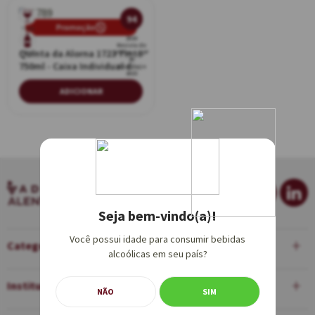
94
Promoção
Tinto
2019
Revista de
Quinta da Alorna 1723 Tinto
750ml
Vinhos - TOP
30
750ml - Caixa Individual de
Excelência
2023
Madeira
ADICIONAR
Seja bem-vindo(a)!
Você possui idade para consumir bebidas
Categorias
alcoólicas em seu país?
Institucional
NÃO
SIM