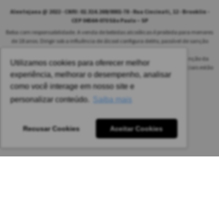
Alentejana @ 2022 - CNPJ: 02.314.269/0001-78 - Rua Cincinati, 12 - Brooklin -
CEP 04564-070 São Paulo – SP
Beba com responsabilidade. A venda de bebidas alcoólicas é proibida para menores
de 18 anos. Dirigir sob a influência de álcool configura delito, passível de sanção
penal.
As safras dos vinhos poderão ser diferentes das informadas no site em função da
Utilizamos cookies para oferecer melhor
disponibilidade do nosso estoque. Alteração de preços e condições comerciais estão
experiência, melhorar o desempenho, analisar
sujeitas a alteração sem aviso prévio.
como você interage em nosso site e
Pedido mínimo: R$ 1.650,00 para todas as regiões.
personalizar conteúdo.
Saiba mais
Imagens meramente ilustrativas.
Recusar Cookies
Aceitar Cookies