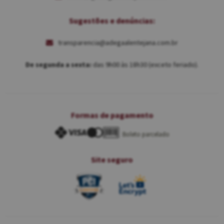
Sugestões e denúncias:
transparencia@adegaalentejana.com.br
De segunda a sexta:
das 9h00 às 18h30 (exceto feriado).
Formas de pagamento
Boleto parcelado
Site seguro