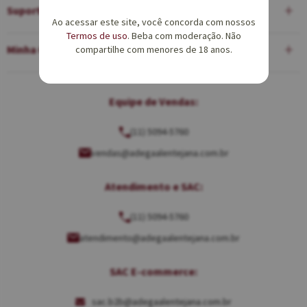
Suporte
Ao acessar este site, você concorda com nossos
Termos de uso
. Beba com moderação. Não
Minha Conta
compartilhe com menores de 18 anos.
Equipe de Vendas:
(11) 5094-5760
vendas@adegaalentejana.com.br
Atendimento e SAC:
(11) 5094-5760
atendimento@adegaalentejana.com.br
SAC E-commerce:
sac.b2b@adegaalentejana.com.br