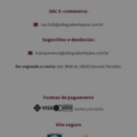
SAC E-commerce:
sac.b2b@adegaalentejana.com.br
Sugestões e denúncias:
transparencia@adegaalentejana.com.br
De segunda a sexta:
das 9h00 às 18h30 (exceto feriado).
Formas de pagamento
Boleto parcelado
Site seguro