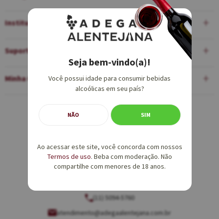
Institucional
Suporte
Seja bem-vindo(a)!
Minha Conta
Você possui idade para consumir bebidas
alcoólicas em seu país?
Equipe de Vendas:
NÃO
SIM
(11) 5094-5760
Ao acessar este site, você concorda com nossos
vendas@adegaalentejana.com.br
Termos de uso
. Beba com moderação. Não
compartilhe com menores de 18 anos.
Atendimento e SAC:
(11) 5094-5760
atendimento@adegaalentejana.com.br