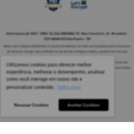
Alentejana @ 2022 - CNPJ: 02.314.269/0001-78 - Rua Cincinati, 12 - Brooklin -
CEP 04564-070 São Paulo – SP
Beba com responsabilidade. A venda de bebidas alcoólicas é proibida para menores
de 18 anos. Dirigir sob a influência de álcool configura delito, passível de sanção
penal.
As safras dos vinhos poderão ser diferentes das informadas no site em função da
Utilizamos cookies para oferecer melhor
disponibilidade do nosso estoque. Alteração de preços e condições comerciais estão
experiência, melhorar o desempenho, analisar
sujeitas a alteração sem aviso prévio.
como você interage em nosso site e
Pedido mínimo: R$ 1.650,00 para todas as regiões.
personalizar conteúdo.
Saiba mais
Imagens meramente ilustrativas.
Recusar Cookies
Aceitar Cookies