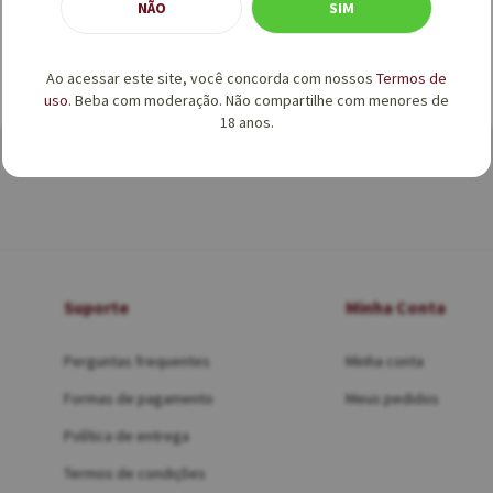
NÃO
SIM
Ao acessar este site, você concorda com nossos
Termos de
uso
. Beba com moderação. Não compartilhe com menores de
18 anos.
Suporte
Minha Conta
Perguntas frequentes
Minha conta
Formas de pagamento
Meus pedidos
Política de entrega
Termos de condições