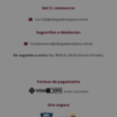
SAC E-commerce:
sac.b2b@adegaalentejana.com.br
Sugestões e denúncias:
transparencia@adegaalentejana.com.br
De segunda a sexta:
das 9h00 às 18h30 (exceto feriado).
Formas de pagamento
Boleto parcelado
Site seguro