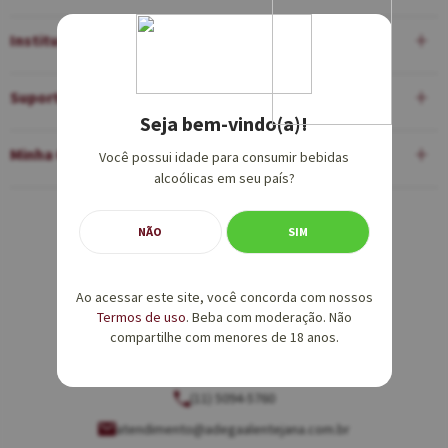
Institucional
Suporte
Seja bem-vindo(a)!
Minha Conta
Você possui idade para consumir bebidas
alcoólicas em seu país?
Equipe de Vendas:
NÃO
SIM
(11) 5094-5760
Ao acessar este site, você concorda com nossos
vendas@adegaalentejana.com.br
Termos de uso
. Beba com moderação. Não
compartilhe com menores de 18 anos.
Atendimento e SAC:
(11) 5094-5760
atendimento@adegaalentejana.com.br