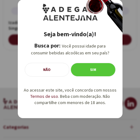
Izadi El Regalo "Vinhedo
Malpuesto Tinto 750ml
Singular" DOCa. Tinto
Seja bem-vindo(a)!
750ml - Caixa de Madeira
ADICIONAR
ADICIONAR
Você possui idade para
consumir bebidas alcoólicas em seu país?
NÃO
SIM
Ao acessar este site, você concorda com nossos
Termos de uso
. Beba com moderação. Não
compartilhe com menores de 18 anos.
Categorias