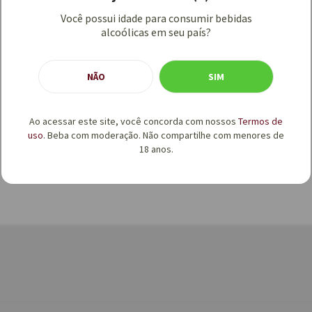
Você possui idade para consumir bebidas
alcoólicas em seu país?
NÃO
SIM
Ao acessar este site, você concorda com nossos
Termos de
uso
. Beba com moderação. Não compartilhe com menores de
18 anos.