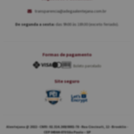
transparencia@adegaalentejana.com.br
De segunda a sexta:
das 9h00 às 18h30 (exceto feriado).
Formas de pagamento
Boleto parcelado
Site seguro
Alentejana @ 2022 - CNPJ: 02.314.269/0001-78 - Rua Cincinati, 12 - Brooklin -
CEP 04564-070 São Paulo – SP