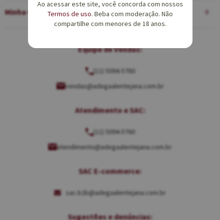
Ao acessar este site, você concorda com nossos
Minha Conta
Termos de uso
. Beba com moderação. Não
compartilhe com menores de 18 anos.
Equipe de Vendas:
(11) 5094-5760
vendas@adegaalentejana.com.br
Atendimento e SAC:
(11) 5094-5760
atendimento@adegaalentejana.com.br
SAC E-commerce:
sac.b2b@adegaalentejana.com.br
Sugestões e denúncias: