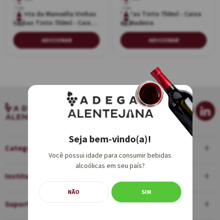
Tinto
Tinto
Quinta da Manoella Vinhas
Pintas Tinto 750ml - Caixa
Velhas Tinto 750ml - Caixa
de Madeira
750ml
750ml
de Madeira
ADICIONAR
ADICIONAR
Seja bem-vindo(a)!
Categorias
Você possui idade para consumir bebidas
alcoólicas em seu país?
Institucional
NÃO
SIM
Suporte