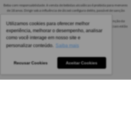
Beba com responsabilidade. A venda de bebidas alcoólicas é proibida para menores
de 18 anos. Dirigir sob a influência de álcool configura delito, passível de sanção
penal.
As safras dos vinhos poderão ser diferentes das informadas no site em função da
Utilizamos cookies para oferecer melhor
disponibilidade do nosso estoque. Alteração de preços e condições comerciais estão
experiência, melhorar o desempenho, analisar
sujeitas a alteração sem aviso prévio.
como você interage em nosso site e
Pedido mínimo: R$ 1.650,00 para todas as regiões.
personalizar conteúdo.
Saiba mais
Imagens meramente ilustrativas.
Recusar Cookies
Aceitar Cookies