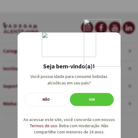
Categorias
Seja bem-vindo(a)!
Institucional
Você possui idade para consumir bebidas
alcoólicas em seu país?
Suporte
NÃO
SIM
Minha Conta
Ao acessar este site, você concorda com nossos
Termos de uso
. Beba com moderação. Não
Equipe de Vendas:
compartilhe com menores de 18 anos.