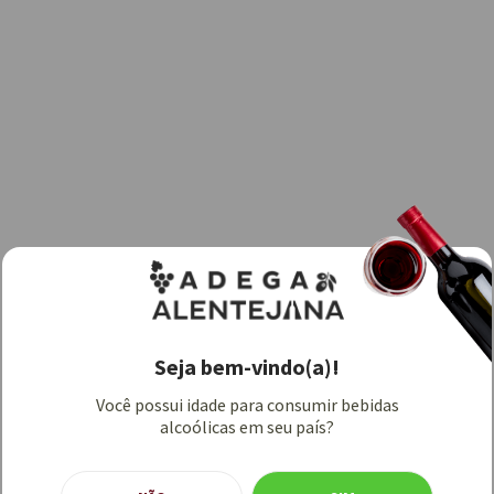
Seja bem-vindo(a)!
Você possui idade para consumir bebidas
alcoólicas em seu país?