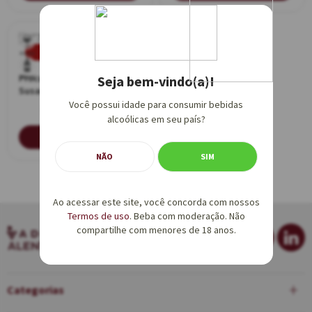
Promoção
Branco
Procura Vinhas Velhas
Seja bem-vindo(a)!
750ml
Susana Esteban Branco
750ml
Você possui idade para consumir bebidas
alcoólicas em seu país?
AVISE-ME
NÃO
SIM
Ao acessar este site, você concorda com nossos
Termos de uso
. Beba com moderação. Não
compartilhe com menores de 18 anos.
Categorias