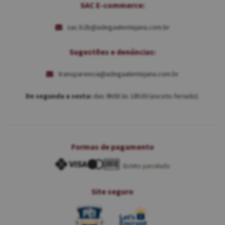
SAC E-commerce:
sac.b2b@adegaalentejana.com.br
Sugestões e denúncias:
transparencia@adegaalentejana.com.br
De segunda a sexta:
das 9h00 às 18h30 (exceto feriado).
Formas de pagamento
Boleto parcelado
Site seguro