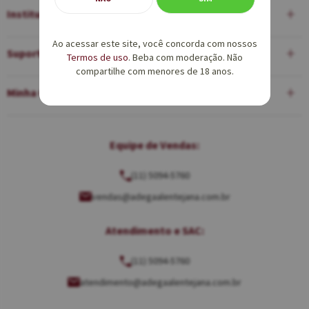
Institucional
Ao acessar este site, você concorda com nossos
Suporte
Termos de uso
. Beba com moderação. Não
compartilhe com menores de 18 anos.
Minha Conta
Equipe de Vendas:
(11) 5094-5760
vendas@adegaalentejana.com.br
Atendimento e SAC:
(11) 5094-5760
atendimento@adegaalentejana.com.br