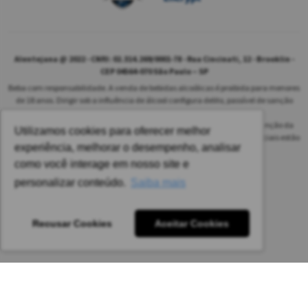
Alentejana @ 2022 - CNPJ: 02.314.269/0001-78 - Rua Cincinati, 12 - Brooklin -
CEP 04564-070 São Paulo – SP
Beba com responsabilidade. A venda de bebidas alcoólicas é proibida para menores
de 18 anos. Dirigir sob a influência de álcool configura delito, passível de sanção
penal.
As safras dos vinhos poderão ser diferentes das informadas no site em função da
Utilizamos cookies para oferecer melhor
disponibilidade do nosso estoque. Alteração de preços e condições comerciais estão
experiência, melhorar o desempenho, analisar
sujeitas a alteração sem aviso prévio.
como você interage em nosso site e
Pedido mínimo: R$ 1.650,00 para todas as regiões.
personalizar conteúdo.
Saiba mais
Imagens meramente ilustrativas.
Recusar Cookies
Aceitar Cookies