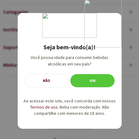
Categorias
Institucional
Seja bem-vindo(a)!
Suporte
Você possui idade para consumir bebidas
alcoólicas em seu país?
Minha Conta
NÃO
SIM
Equipe de Vendas:
Ao acessar este site, você concorda com nossos
(11) 5094-5760
Termos de uso
. Beba com moderação. Não
vendas@adegaalentejana.com.br
compartilhe com menores de 18 anos.
Atendimento e SAC: