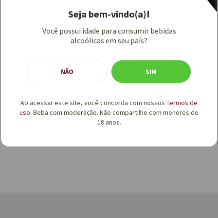
Seja bem-vindo(a)!
Você possui idade para consumir bebidas
alcoólicas em seu país?
NÃO
SIM
Ao acessar este site, você concorda com nossos
Termos de
uso
. Beba com moderação. Não compartilhe com menores de
18 anos.