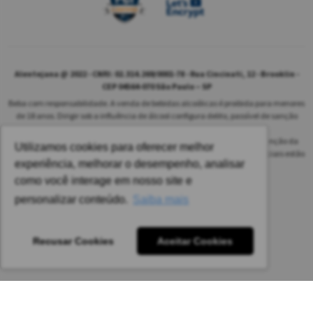
Alentejana @ 2022 - CNPJ: 02.314.269/0001-78 - Rua Cincinati, 12 - Brooklin -
CEP 04564-070 São Paulo – SP
Beba com responsabilidade. A venda de bebidas alcoólicas é proibida para menores
de 18 anos. Dirigir sob a influência de álcool configura delito, passível de sanção
penal.
As safras dos vinhos poderão ser diferentes das informadas no site em função da
Utilizamos cookies para oferecer melhor
disponibilidade do nosso estoque. Alteração de preços e condições comerciais estão
experiência, melhorar o desempenho, analisar
sujeitas a alteração sem aviso prévio.
como você interage em nosso site e
Pedido mínimo: R$ 1.650,00 para todas as regiões.
personalizar conteúdo.
Saiba mais
Imagens meramente ilustrativas.
Recusar Cookies
Aceitar Cookies