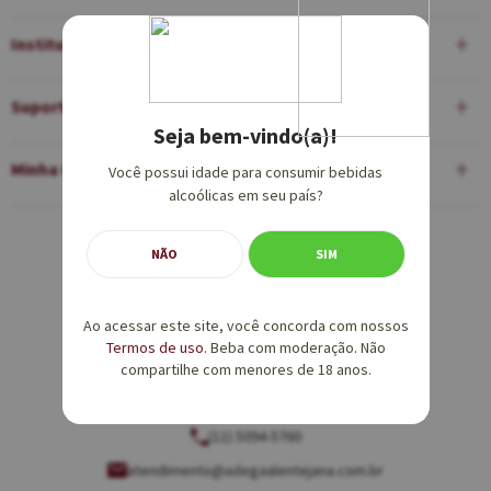
Institucional
Suporte
Seja bem-vindo(a)!
Minha Conta
Você possui idade para consumir bebidas
alcoólicas em seu país?
Equipe de Vendas:
NÃO
SIM
(11) 5094-5760
Ao acessar este site, você concorda com nossos
vendas@adegaalentejana.com.br
Termos de uso
. Beba com moderação. Não
compartilhe com menores de 18 anos.
Atendimento e SAC:
(11) 5094-5760
atendimento@adegaalentejana.com.br