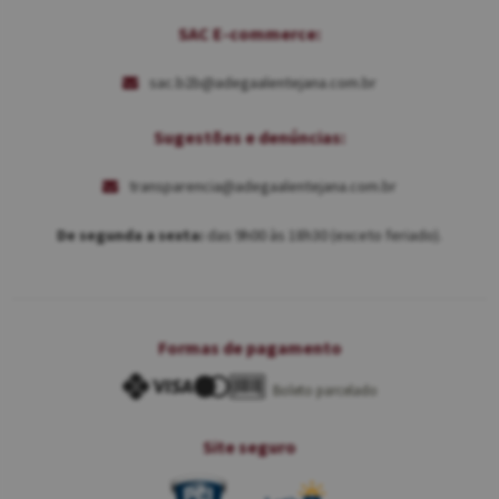
SAC E-commerce:
sac.b2b@adegaalentejana.com.br
Sugestões e denúncias:
transparencia@adegaalentejana.com.br
De segunda a sexta:
das 9h00 às 18h30 (exceto feriado).
Formas de pagamento
Boleto parcelado
Site seguro