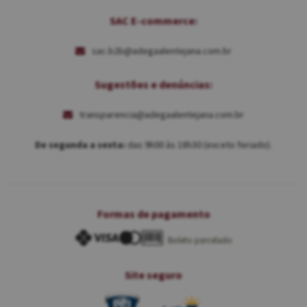
SAC E-commerce:
sac.b2b@adegaalentejana.com.br
Sugestões e denúncias:
transparencia@adegaalentejana.com.br
De segunda a sexta:
das 9h00 às 18h30 (exceto feriado).
Formas de pagamento
Boleto parcelado
Site seguro