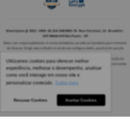
Alentejana @ 2022 - CNPJ: 02.314.269/0001-78 - Rua Cincinati, 12 - Brooklin -
CEP 04564-070 São Paulo – SP
Beba com responsabilidade. A venda de bebidas alcoólicas é proibida para menores
de 18 anos. Dirigir sob a influência de álcool configura delito, passível de sanção
penal.
As safras dos vinhos poderão ser diferentes das informadas no site em função da
Utilizamos cookies para oferecer melhor
disponibilidade do nosso estoque. Alteração de preços e condições comerciais estão
experiência, melhorar o desempenho, analisar
sujeitas a alteração sem aviso prévio.
como você interage em nosso site e
Pedido mínimo: R$ 1.650,00 para todas as regiões.
personalizar conteúdo.
Saiba mais
Imagens meramente ilustrativas.
Recusar Cookies
Aceitar Cookies