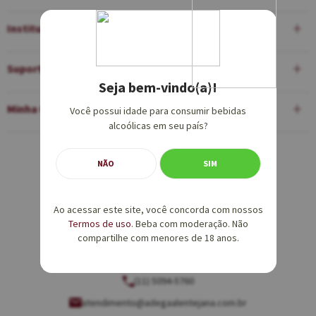
Institucional
Suporte
Seja bem-vindo(a)!
Minha Conta
Você possui idade para consumir bebidas
alcoólicas em seu país?
Equipe de Vendas:
NÃO
SIM
(11) 5094-5760
Ao acessar este site, você concorda com nossos
vendas@adegaalentejana.com.br
Termos de uso
. Beba com moderação. Não
compartilhe com menores de 18 anos.
Atendimento e SAC:
(11) 5094-5760
atendimento@adegaalentejana.com.br