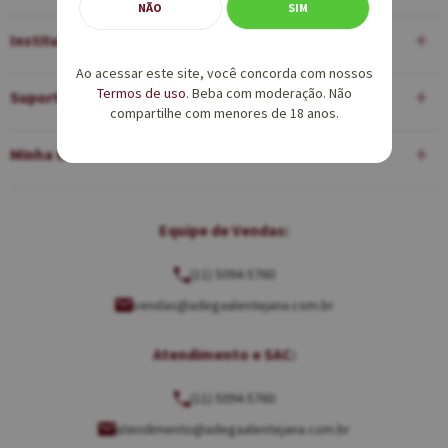
NÃO
SIM
Institucional
Ao acessar este site, você concorda com nossos
Termos de uso
. Beba com moderação. Não
Suporte
compartilhe com menores de 18 anos.
Minha Conta
Equipe de Vendas:
(11) 5094-5760
vendas@adegaalentejana.com.br
Atendimento e SAC:
(11) 5094-5760
atendimento@adegaalentejana.com.br