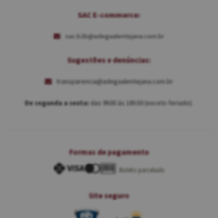
SAC E-commerce:
sac.b2b@adegaalentejana.com.br
Sugestões e denúncias:
transparencia@adegaalentejana.com.br
De segunda a sexta:
das 9h00 às 18h30 (exceto feriado).
Formas de pagamento
Boleto parcelado
Site seguro