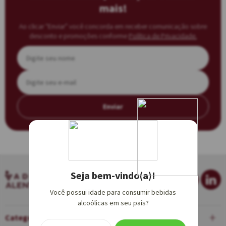
mais!
Ao clicar “Enviar” você concorda em receber comunicação sobre
desconto e promoções conforme
Política de Privacidade.
Enviar
Seja bem-vindo(a)!
Você possui idade para consumir bebidas
alcoólicas em seu país?
Categorias