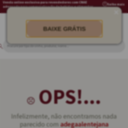
Venda online exclusiva para revendedores com CNAE
Saiba mais
adequado para comercialização de bebidas e alimentos
BAIXE GRÁTIS
OPS!...
Infelizmente, não encontramos nada
parecido com
adegaalentejana