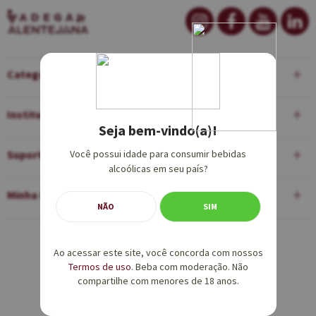
Categorias
Institucional
Seja bem-vindo(a)!
Suporte
Você possui idade para consumir bebidas
alcoólicas em seu país?
Minha Conta
NÃO
SIM
Equipe de Vendas:
Ao acessar este site, você concorda com nossos
Termos de uso
. Beba com moderação. Não
(11) 5094-5760
compartilhe com menores de 18 anos.
vendas@adegaalentejana.com.br