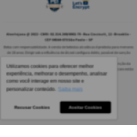
Alentejana @ 2022 - CNPJ: 02.314.269/0001-78 - Rua Cincinati, 12 - Brooklin -
CEP 04564-070 São Paulo – SP
Beba com responsabilidade. A venda de bebidas alcoólicas é proibida para menores
de 18 anos. Dirigir sob a influência de álcool configura delito, passível de sanção
penal.
As safras dos vinhos poderão ser diferentes das informadas no site em função da
Utilizamos cookies para oferecer melhor
disponibilidade do nosso estoque. Alteração de preços e condições comerciais estão
experiência, melhorar o desempenho, analisar
sujeitas a alteração sem aviso prévio.
como você interage em nosso site e
Pedido mínimo: R$ 1.650,00 para todas as regiões.
personalizar conteúdo.
Saiba mais
Imagens meramente ilustrativas.
Recusar Cookies
Aceitar Cookies