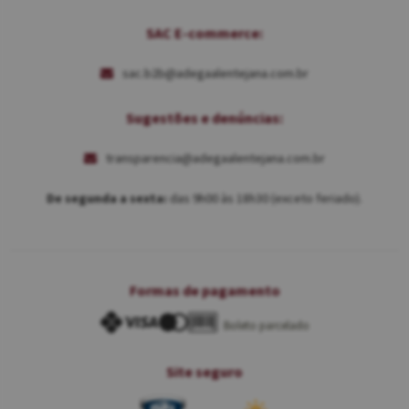
SAC E-commerce:
sac.b2b@adegaalentejana.com.br
Sugestões e denúncias:
transparencia@adegaalentejana.com.br
De segunda a sexta:
das 9h00 às 18h30 (exceto feriado).
Formas de pagamento
Boleto parcelado
Site seguro