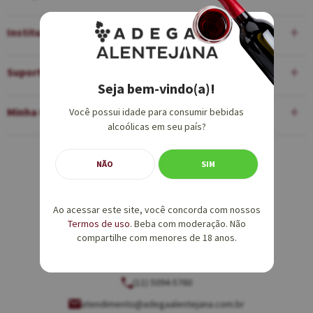
Institucional
Suporte
Seja bem-vindo(a)!
Minha Conta
Você possui idade para consumir bebidas
alcoólicas em seu país?
Equipe de Vendas:
NÃO
SIM
(11) 5094-5760
Ao acessar este site, você concorda com nossos
vendas@adegaalentejana.com.br
Termos de uso
. Beba com moderação. Não
compartilhe com menores de 18 anos.
Atendimento e SAC:
(11) 5094-5760
atendimento@adegaalentejana.com.br